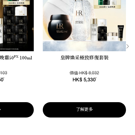
PX
晚霜50
100ml
皇牌煥采極致修復套裝
,103
價值
HK
$
8,032
*
*
50
HK
$
5,330
多
了解更多