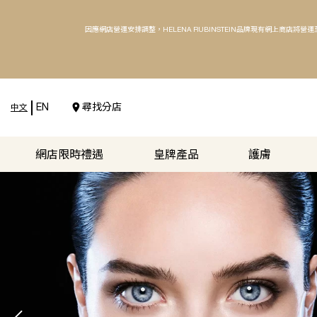
因應網店營運安排調整，HELENA RUBINSTEIN品牌現有網上商
網店限時禮遇
皇牌產品
中文
place
EN
尋找分店
中文
網店限時禮遇
皇牌產品
護膚