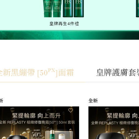
PX
全新黑繃帶 [50
]面霜
皇牌護膚套
新
全新